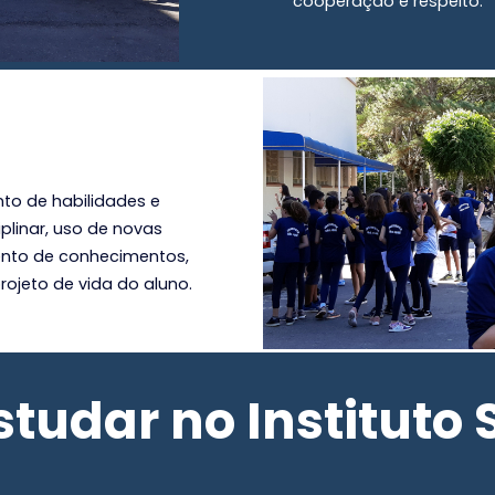
Ensino 
Atividades l
nos aspectos 
quais contri
na sociedade
cooperação e