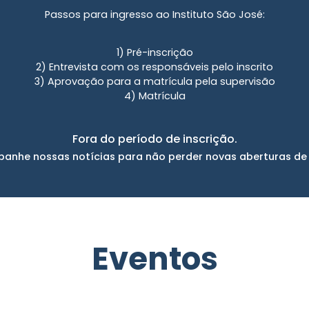
lvimento de habilidades e
rdisciplinar, uso de novas
moramento de conhecimentos,
 no projeto de vida do aluno.
 estudar no Instit
Passos para ingresso ao Instituto São J
1) Pré-inscrição