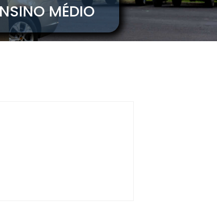
NO E ENSINO MÉDIO
s
o Manhã