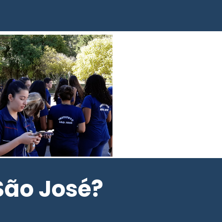
fundamental - 6º ao 9º ano
údicas favorecendo o desenvolvimento infantil
físico, motor, emocional, intelectual e social, os
buem para a integração e convivência produtivas
, marcada por valores de solidariedade,
 respeito.